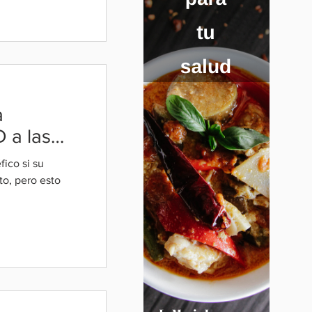
a
 a las
fico si su
o, pero esto