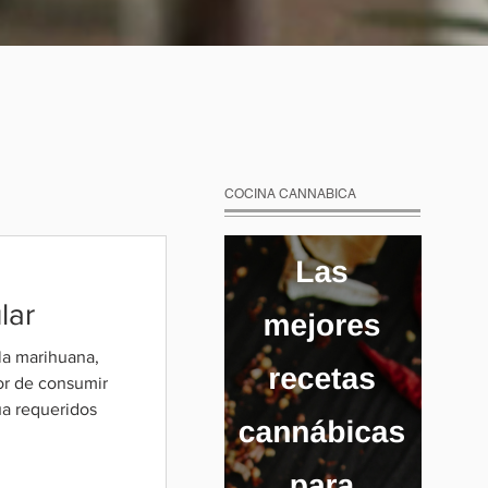
COCINA CANNABICA
lar
la marihuana,
ror de consumir
ua requeridos