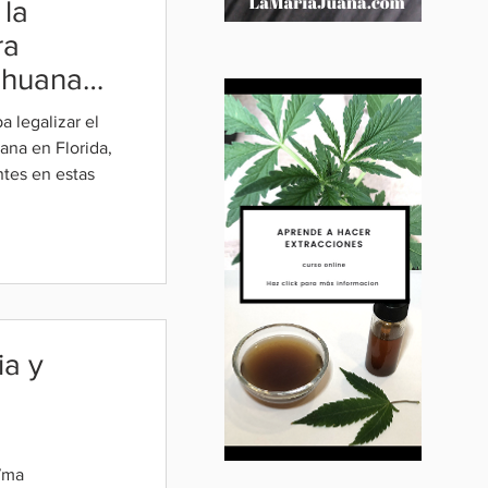
 la
ra
rihuana
 legalizar el
ana en Florida,
ntes en estas
a y
 7ma