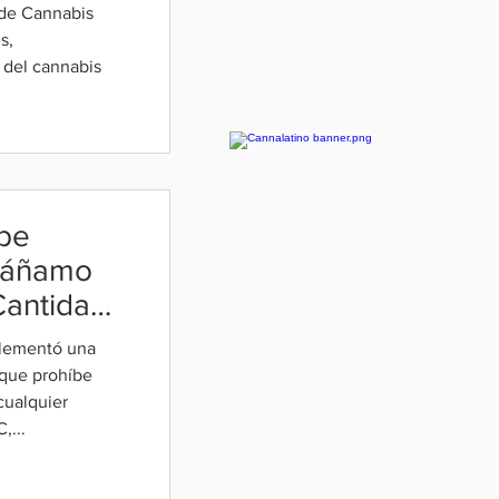
 de Cannabis
s,
 del cannabis
íbe
Cáñamo
Cantidad
plementó una
que prohíbe
cualquier
,...