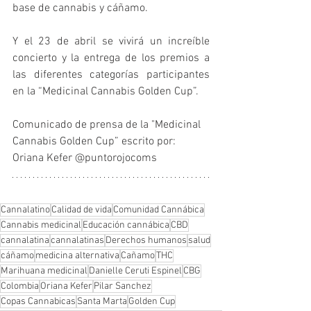
base de cannabis y cáñamo.
Y el 23 de abril se vivirá un increíble 
concierto y la entrega de los premios a 
las diferentes categorías participantes 
en la “Medicinal Cannabis Golden Cup”.
Comunicado de prensa de la "Medicinal 
Cannabis Golden Cup” escrito por: 
Oriana Kefer @puntorojocoms
Cannalatino
Calidad de vida
Comunidad Cannábica
Cannabis medicinal
Educación cannábica
CBD
cannalatina
cannalatinas
Derechos humanos
salud
cáñamo
medicina alternativa
Cañamo
THC
Marihuana medicinal
Danielle Ceruti Espinel
CBG
Colombia
Oriana Kefer
Pilar Sanchez
Copas Cannabicas
Santa Marta
Golden Cup