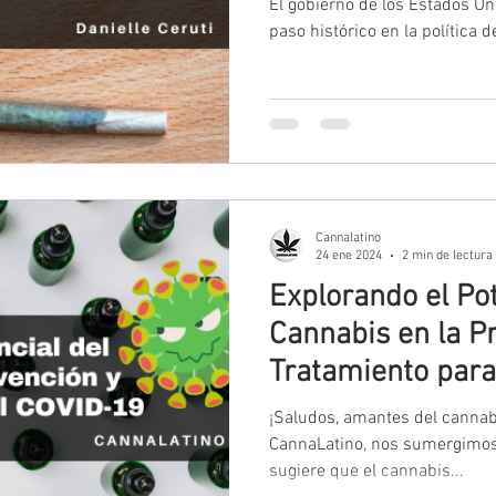
El gobierno de los Estados Un
paso histórico en la política d
Cannalatino
24 ene 2024
2 min de lectura
Explorando el Pot
Cannabis en la P
Tratamiento para
¡Saludos, amantes del cannab
CannaLatino, nos sumergimos
sugiere que el cannabis...