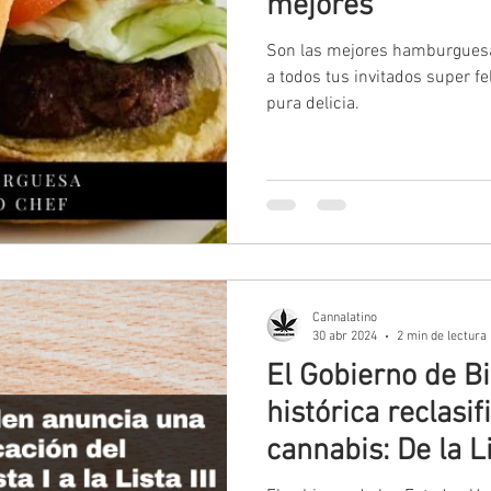
mejores"
Son las mejores hamburguesa
a todos tus invitados super fe
pura delicia.
Cannalatino
30 abr 2024
2 min de lectura
El Gobierno de B
histórica reclasif
cannabis: De la Lis