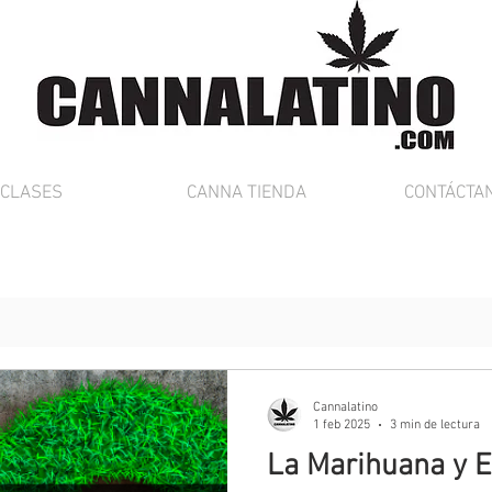
CLASES
CANNA TIENDA
CONTÁCTA
Cannalatino
1 feb 2025
3 min de lectura
La Marihuana y E