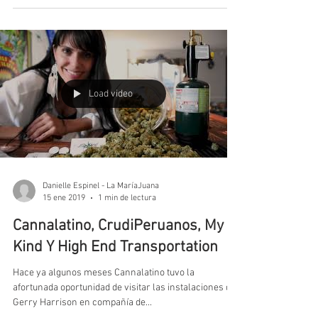
MEDICINAL CANNABIS GOLDEN
CUP
EL EVENTO DORADO QUE EXALTA LAS RIQUEZAS DEL
CANNABIS COLOMBIANO. ¡CELEBRÉMOS EN EL
CARIBE COMPITIENDO, COMPARTIENDO Y
EDUCÁNDONOS!...
Load video