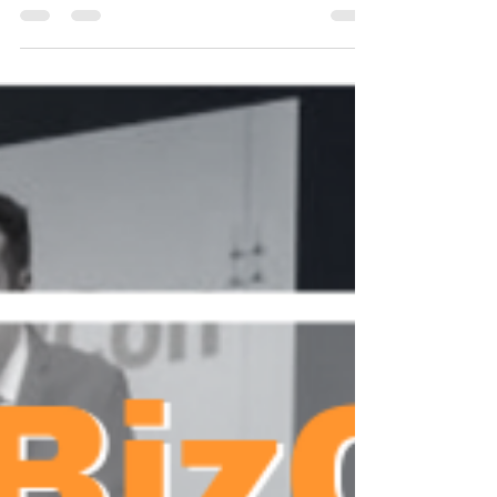
Danielle Espinel - La MaríaJuana
15 ene 2019
1 min de lectura
Cannalatino, CrudiPeruanos, My
Kind Y High End Transportation
Hace ya algunos meses Cannalatino tuvo la
afortunada oportunidad de visitar las instalaciones de
Gerry Harrison en compañía de...