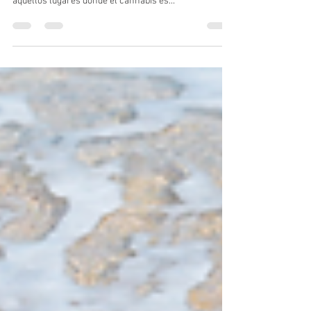
Cannalatino
27 jul 2023
2 min de lectura
Discriminación laboral para los
pacientes de cannabis.
El consumo de cannabis puede plantear desafíos
laborales para los pacientes, especialmente en
aquellos lugares donde el cannabis es...