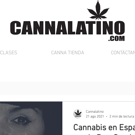
CLASES
CANNA TIENDA
CONTÁCTA
Cannalatino
21 ago 2021
2 min de lectura
Cannabis en Espa