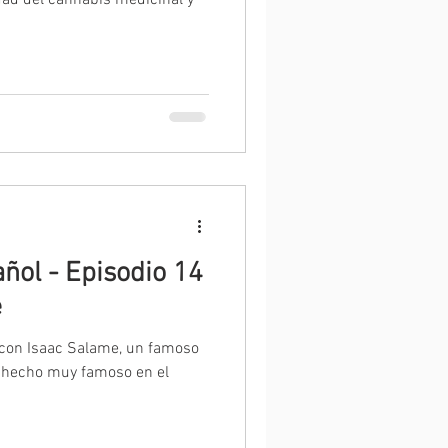
dad del cannabis medicinal y
ñol - Episodio 14
e
 con Isaac Salame, un famoso
a hecho muy famoso en el