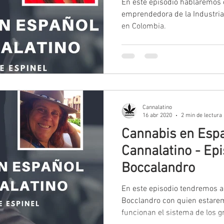
En este episodio hablaremos 
emprendedora de la Industria
en Colombia.
Cannalatino
16 abr 2020
2 min de lectura
Cannabis en Espa
Cannalatino - Epi
Boccalandro
En este episodio tendremos a 
Bocclandro con quien estar
funcionan el sistema de los g