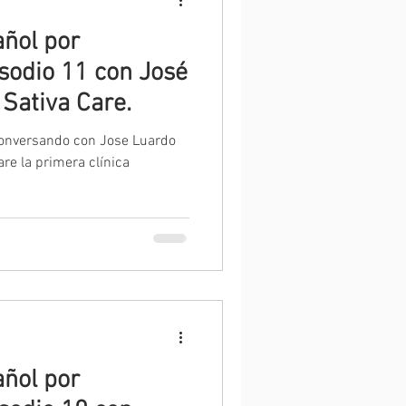
ñol por
isodio 11 con José
Sativa Care.
conversando con Jose Luardo
re la primera clínica
ñol por