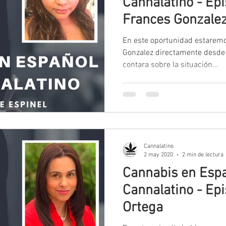
Cannalatino - Episodio 10 con
Frances Gonzale
En este oportunidad estarem
Gonzalez directamente desde 
contara sobre la situación...
Cannalatino
2 may 2020
2 min de lectura
Cannabis en Espa
Cannalatino - Episodio 9 con Carol
Ortega