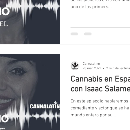
de los pioneros en la comuni
uno de los primers...
Cannalatino
20 mar 2021
2 min de lectura
Cannabis en Espa
con Isaac Salam
En este episodio hablaremos
comediante y actor que se h
mundo entero por su...