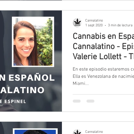
Cannalatino
1 sept 2020
3 min de lectura
Cannabis en Espa
Cannalatino - Ep
Valerie Lollett - 
Department
En este episodio estaremos co
Ella es Venezolana de nacimie
Miami...
Cannalatino