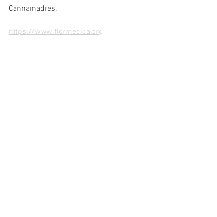
Cannamadres.
https://www.flormedica.org
Ver todo
Entradas recientes