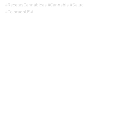
#RecetasCannábicas
#Cannabis
#Salud
#ColoradoUSA
Ver todo
Entradas recientes