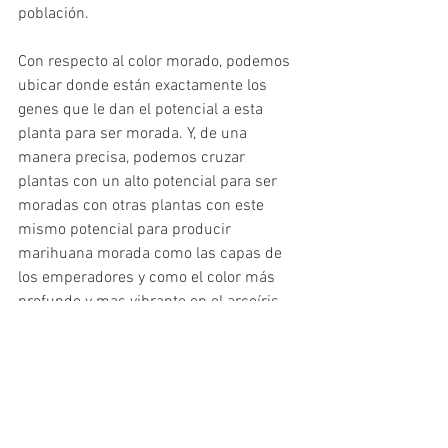
población.
Con respecto al color morado, podemos 
ubicar donde están exactamente los 
genes que le dan el potencial a esta 
planta para ser morada. Y, de una 
manera precisa, podemos cruzar 
plantas con un alto potencial para ser 
moradas con otras plantas con este 
mismo potencial para producir 
marihuana morada como las capas de 
los emperadores y como el color más 
profundo y mas vibrante en el arcoíris.
Si tuviésemos los recursos, podríamos 
hacer mucho más que plantas moradas. 
En el CGRI, podemos encontrar alelos 
para otras características como son el 
florecimiento temprano, y podemos 