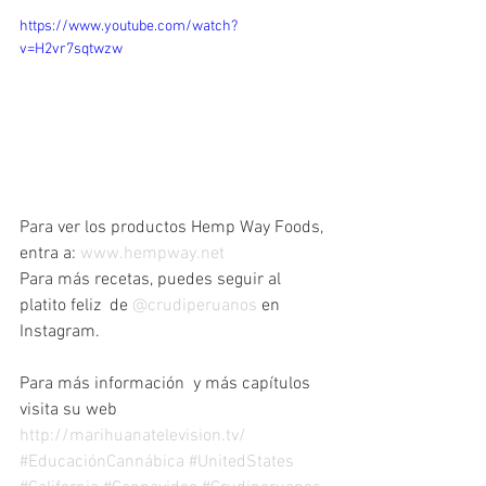
https://www.youtube.com/watch?
v=H2vr7sqtwzw
Para ver los productos Hemp Way Foods, 
entra a: 
www.hempway.net 
Para más recetas, puedes seguir al 
platito feliz  de 
@crudiperuanos
 en 
Instagram.
Para más información  y más capítulos 
visita su web 
http://marihuanatelevision.tv/
#EducaciónCannábica
#UnitedStates