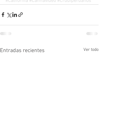
#California
#Cannavideo
#Crudiperuanos
Ver todo
Entradas recientes