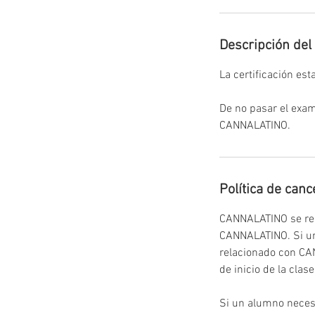
n
Descripción del 
La certificación es
De no pasar el exam
Política de canc
CANNALATINO se res
CANNALATINO. Si una
relacionado con CAN
de inicio de la clas
Si un alumno necesi