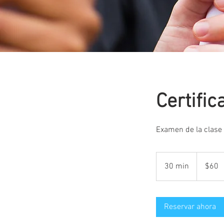
Certific
Examen de la clase
60
US
30 min
3
$60
dollars
0
m
Reservar ahora
i