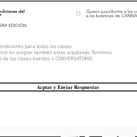
ndiciones del
Quiero suscribirme a los c
*
a los boletines de CAN
CERA EDICIÓN
ondiciones para todas las clases.
 click en aceptar también estas aceptando Términos
s de las clases eventos o CONVERSATORIO.
Acptar y Enviar Respuestas