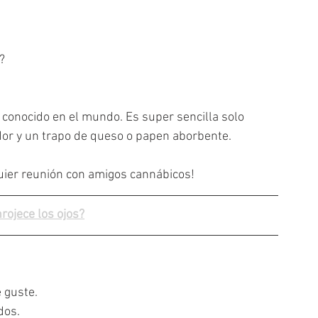
? 
y conocido en el mundo. Es super sencilla solo 
ador y un trapo de queso o papen aborbente.
quier reunión con amigos cannábicos!
rojece los ojos?
 guste. 
dos.