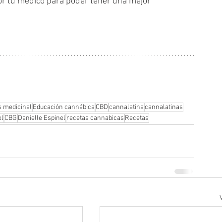
r tu médico para poder tener una mejor 
 medicinal
Educación cannábica
CBD
cannalatina
cannalatinas
el
CBG
Danielle Espinel
recetas cannabicas
Recetas