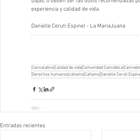
bajas, o deben ser las dosis recomendadas po
experiencia y calidad de vida.
Danielle Ceruti Espinel - La MariaJuana
Cannalatino
Calidad de vida
Comunidad Cannábica
Cannabis
Derechos humanos
cáñamo
Cañamo
Danielle Ceruti Espin
Entradas recientes