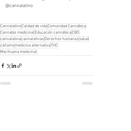
@cannalatino 
Cannalatino
Calidad de vida
Comunidad Cannábica
Cannabis medicinal
Educación cannábica
CBD
cannalatina
cannalatinas
Derechos humanos
salud
cáñamo
medicina alternativa
THC
Marihuana medicinal
Ver todo
Entradas recientes