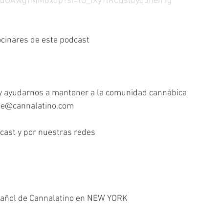
eqd8dOAwgTMM6xdp?si=tO_lXyYlRCusldyqJnehTg
cinares de este podcast
r y ayudarnos a mantener a la comunidad cannábica 
lle@cannalatino.com
dcast y por nuestras redes
spañol de Cannalatino en NEW YORK