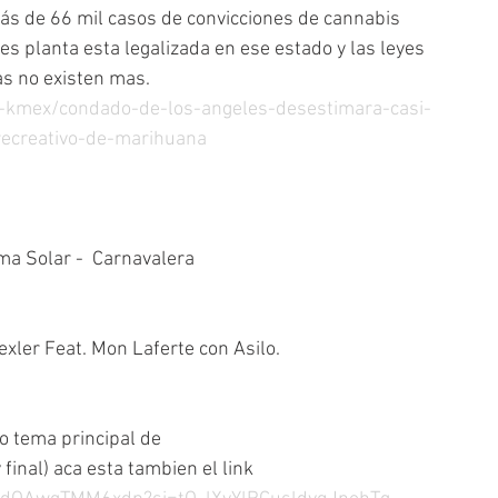
ás de 66 mil casos de convicciones de cannabis 
s planta esta legalizada en ese estado y las leyes 
s no existen mas.
s-kmex/condado-de-los-angeles-desestimara-casi-
ecreativo-de-marihuana
ma Solar -  Carnavalera
exler Feat. Mon Laferte con Asilo.
o tema principal de
final) aca esta tambien el link