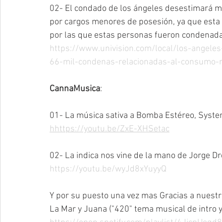
02- El condado de los ángeles desestimará m
por cargos menores de posesión, ya que esta e
por las que estas personas fueron condenada
https://www.univision.com/local/los-angele
66-mil-condenas-relacionadas-al-consumo-r
CannaMusica
:
01- La música sativa a Bomba Estéreo, Syste
hhttps://youtu.be/ZxE-XHSetac
02- La indica nos vine de la mano de Jorge Dr
https://youtu.be/wyJd8xYuyyQ
Y por su puesto una vez mas Gracias a nuestr
La Mar y Juana ("420" tema musical de intro y 