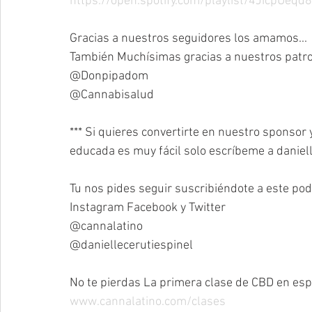
https://open.spotify.com/playlist/4JicpU
Gracias a nuestros seguidores los amamos...
También Muchísimas gracias a nuestros patro
@Donpipadom
@Cannabisalud
*** Si quieres convertirte en nuestro sponso
educada es muy fácil solo escríbeme a danie
Tu nos pides seguir suscribiéndote a este po
Instagram Facebook y Twitter
@cannalatino
@daniellecerutiespinel
No te pierdas La primera clase de CBD en e
www.cannalatino.com/clases