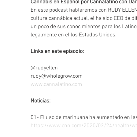
Cannabis en Español por Cannalatino con Dani
En este podcast hablaremos con RUDY ELLEN
cultura cannábica actual, el ha sido CEO de d
un poco de sus conocimientos para los Latino
legalmente en el los Estados Unidos.
Links en este episodio:
@rudyellen
rudy@wholegrow.com
www.cannalatino.com
Noticias:
01- El uso de marihuana ha aumentado en la
https://www.cnn.com/2020/02/24/health/we