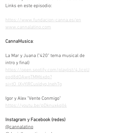
Links en este episodio:
https://www.fundacion-canna.es/en
www.cannalatino.com
CannaMusica
:
La Mar y Juana ("420" tema musical de 
intro y final) 
https://open.spotify.com/playlist/4JicpU
eqd8dOAwgTMM6xdp?
si=tO_lXyYlRCusldyqJnehTg
Igor y Alex "Vente Conmigo"
https://youtu.be/pDknux4qll4
Instagram y Facebook (redes)
@cannalatino