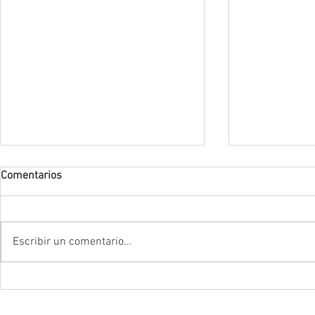
Comentarios
Escribir un comentario...
Cachitos Cannábicos -
Canna hamb
Venezuela
mejores"