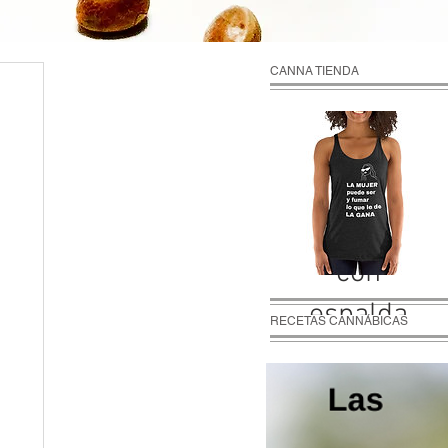
CANNA TIENDA
Camiseta
sin
mangas
con
espalda
RECETAS CANNÁBICAS
cruzada
para
mujer