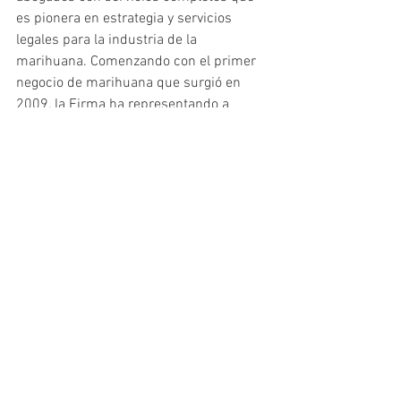
es pionera en estrategia y servicios 
legales para la industria de la 
marihuana. Comenzando con el primer 
negocio de marihuana que surgió en 
2009, la Firma ha representando a 
cientos de dispensarios médicos y 
lúdicos, cultivadores, fabricantes de 
productos con marihuana y laboratorios 
de pruebas. La Firma actualmente 
representa a algunas de las principales 
compañías de Colorado y en toda la 
nación y también representa a muchos 
negocios relacionados con esta 
industria; incluyendo prestamistas, 
inversionistas, propietarios de predios, 
compañías de redes sociales, 
compañías podadoras, consultores, 
proveedores, inventores y empresas 